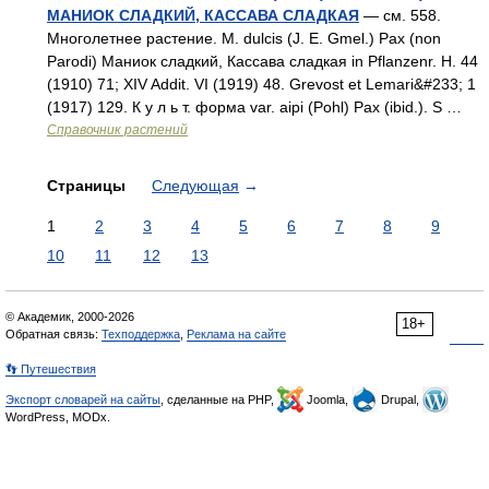
МАНИОК СЛАДКИЙ, КАССАВА СЛАДКАЯ
— см. 558.
Многолетнее растение. М. dulcis (J. Е. Gmel.) Pax (nоn
Parodi) Маниок сладкий, Кассава сладкая in Pflanzenr. H. 44
(1910) 71; XIV Addit. VI (1919) 48. Grevost et Lemari&#233; 1
(1917) 129. К у л ь т. форма var. aipi (Pohl) Pax (ibid.). S …
Справочник растений
Страницы
Следующая
→
1
2
3
4
5
6
7
8
9
10
11
12
13
© Академик, 2000-2026
18+
Обратная связь:
Техподдержка
,
Реклама на сайте
👣 Путешествия
Экспорт словарей на сайты
, сделанные на PHP,
Joomla,
Drupal,
WordPress, MODx.