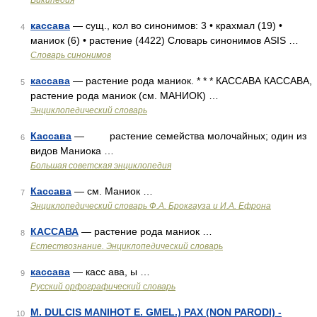
Википедия
кассава
— сущ., кол во синонимов: 3 • крахмал (19) •
4
маниок (6) • растение (4422) Словарь синонимов ASIS …
Словарь синонимов
кассава
— растение рода маниок. * * * КАССАВА КАССАВА,
5
растение рода маниок (см. МАНИОК) …
Энциклопедический словарь
Кассава
— растение семейства молочайных; один из
6
видов Маниока …
Большая советская энциклопедия
Кассава
— см. Маниок …
7
Энциклопедический словарь Ф.А. Брокгауза и И.А. Ефрона
КАССАВА
— растение рода маниок …
8
Естествознание. Энциклопедический словарь
кассава
— касс ава, ы …
9
Русский орфографический словарь
М. DULCIS MANIHOT Е. GMEL.) PAX (NОN PARODI) -
10