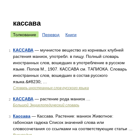
кассава
Толкование
Перевод
Книги
КАССАВА
— мучнистое вещество из корневых клубней
1
растения маниок, употребл. в пищу. Полный словарь
иностранных слов, вошедших в употребление в русском
языке. Попов М., 1907. КАССАВА см. ТАПИОКА. Словарь
иностранных слов, вошедших в состав русского
языка.&#8230; …
Словарь иностранных слов русского языка
КАССАВА
— растение рода маниок …
2
Большой Энциклопедический словарь
Кассава
— Кассава. Растение: маниок Животное:
3
габонская гадюка Список значений слова или
словосочетания со ссылками на соответствующие статьи …